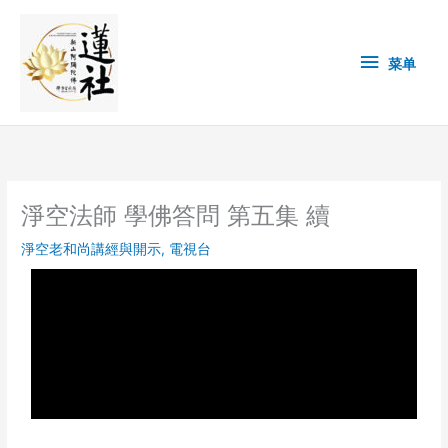
Skip
菜
to
content
单
菜单
淨空法師 學佛答問 第五集 續
淨空老和尚講經與開示
,
電視台