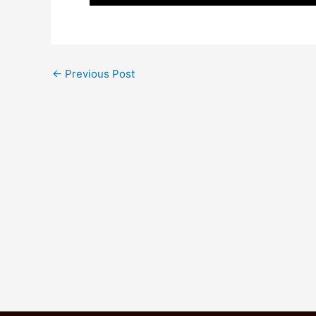
←
Previous Post