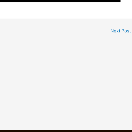
Next Post