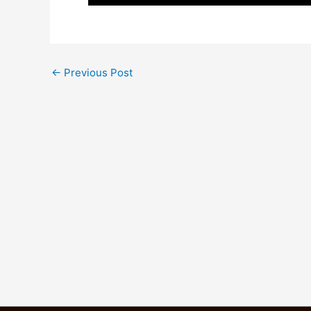
←
Previous Post