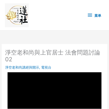
Skip
菜
to
content
单
菜单
淨空老和尚與上官居士 法會問題討論
02
淨空老和尚講經與開示
,
電視台