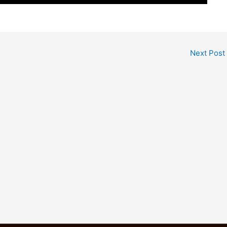
Next Post