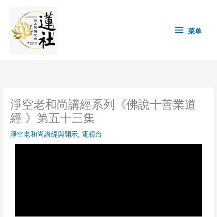
Skip
菜
to
content
单
菜单
淨空老和尚講經系列《佛說十善業道
經 》第五十三集
淨空老和尚講經與開示
,
電視台