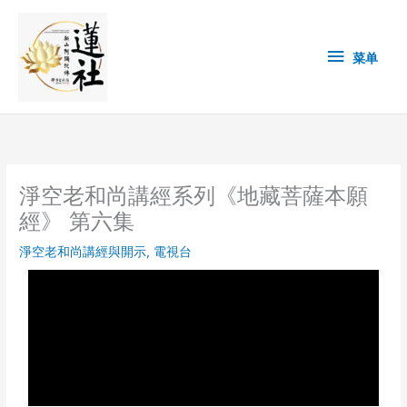
Skip
菜
to
content
单
菜单
淨空老和尚講經系列《地藏菩薩本願
經》 第六集
淨空老和尚講經與開示
,
電視台