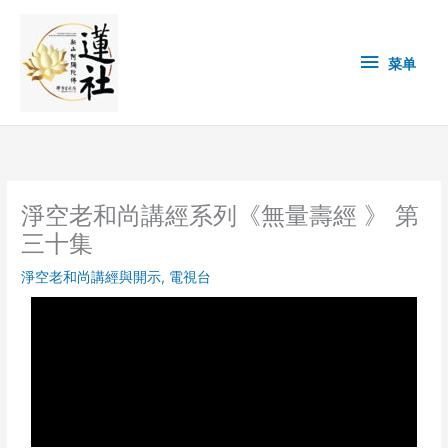
Skip
菜
to
content
单
菜单
淨空老和尚講經系列《無量壽經 》 第
三十集
淨空老和尚講經與開示
,
電視台