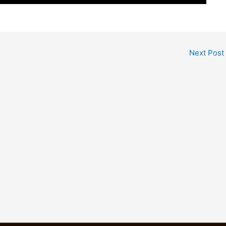
Next Post