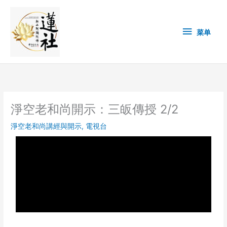
Skip
菜
to
content
单
菜单
淨空老和尚開示：三皈傳授 2/2
淨空老和尚講經與開示
,
電視台