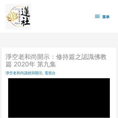
Skip
菜
to
content
单
菜单
淨空老和尚開示：修持篇之認識佛教
篇 2020年 第九集
淨空老和尚講經與開示
,
電視台