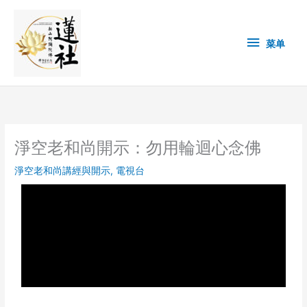
Skip
菜
to
content
单
菜单
淨空老和尚開示：勿用輪迴心念佛
淨空老和尚講經與開示
,
電視台