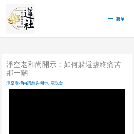
Skip
菜
to
content
单
菜单
淨空老和尚開示：如何躲避臨終痛苦
那一關
淨空老和尚講經與開示
,
電視台