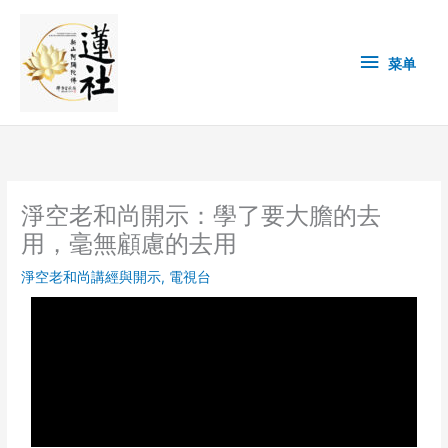
Skip
菜
to
content
单
菜单
淨空老和尚開示：學了要大膽的去
用，毫無顧慮的去用
淨空老和尚講經與開示
,
電視台