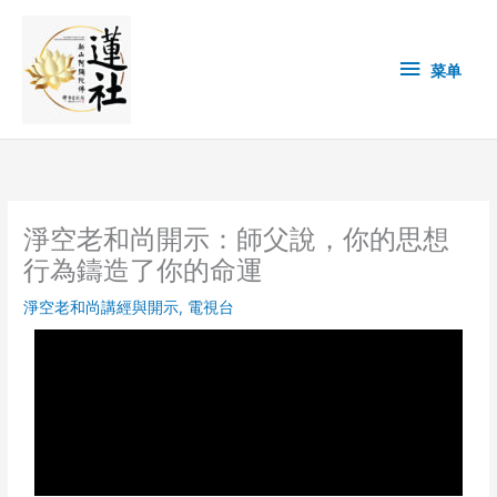
Skip
菜
to
content
单
菜单
淨空老和尚開示：師父說，你的思想
行為鑄造了你的命運
淨空老和尚講經與開示
,
電視台