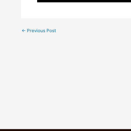
←
Previous Post