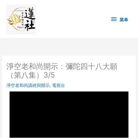
Skip
菜
to
content
单
菜单
淨空老和尚開示：彌陀四十八大願
（第八集）3/5
淨空老和尚講經與開示
,
電視台