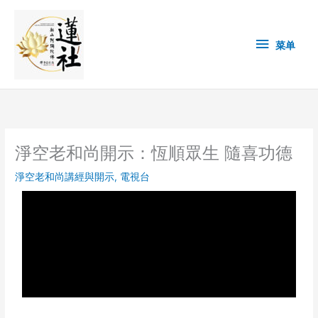
Skip
菜
to
content
单
菜单
淨空老和尚開示：恆順眾生 隨喜功德
淨空老和尚講經與開示
,
電視台