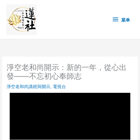
Skip
菜
to
content
单
菜单
淨空老和尚開示：新的一年，從心出
發——不忘初心奉師志
淨空老和尚講經與開示
,
電視台