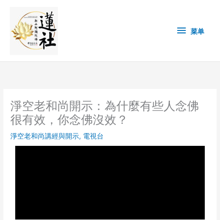
Skip
菜
to
content
单
菜单
淨空老和尚開示：為什麼有些人念佛
很有效，你念佛沒效？
淨空老和尚講經與開示
,
電視台