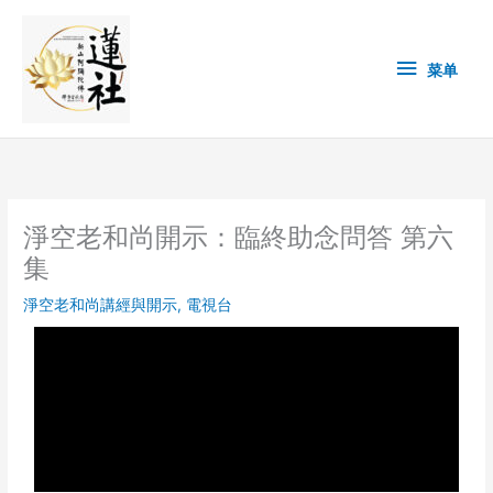
Skip
菜
to
content
单
菜单
淨空老和尚開示：臨終助念問答 第六
集
淨空老和尚講經與開示
,
電視台