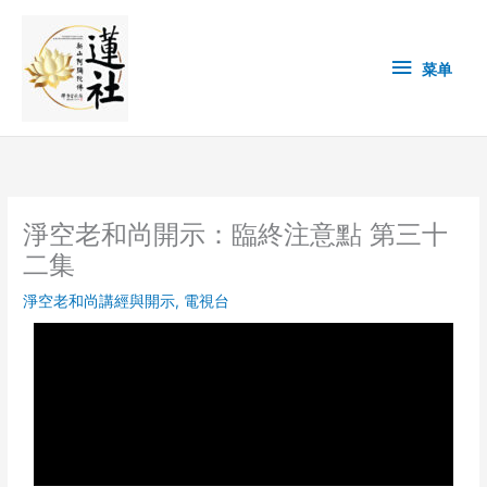
Skip
菜
to
content
单
菜单
淨空老和尚開示：臨終注意點 第三十
二集
淨空老和尚講經與開示
,
電視台