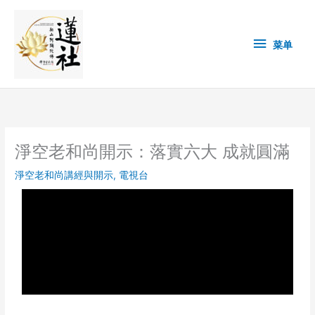
Skip
菜
to
content
单
菜单
淨空老和尚開示：落實六大 成就圓滿
淨空老和尚講經與開示
,
電視台