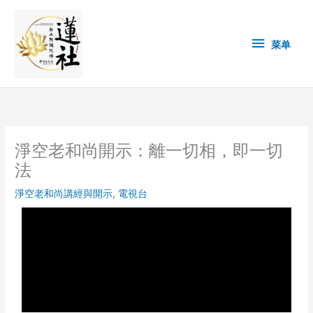
Skip
菜
to
content
单
菜单
淨空老和尚開示：離一切相，即一切
法
淨空老和尚講經與開示
,
電視台