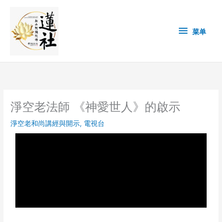
Skip
菜
to
content
单
菜单
淨空老法師 《神愛世人》的啟示
淨空老和尚講經與開示
,
電視台