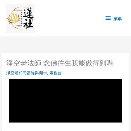
Skip
菜
to
content
单
菜单
淨空老法師 念佛往生我能做得到嗎
淨空老和尚講經與開示
,
電視台