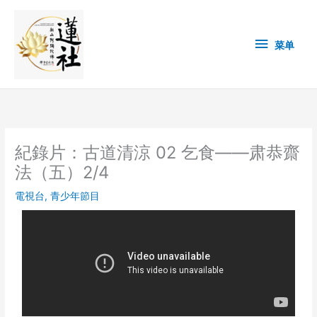
Skip
菜
to
content
单
菜单
紀錄片：古道清涼 02 乞食——肃恭齋
法（五）2/4
電視台
,
青少年節目