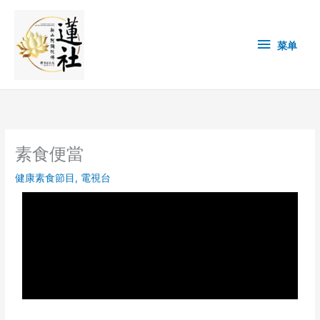
Skip
菜
to
content
单
菜单
素食便當
健康素食節目
,
電視台