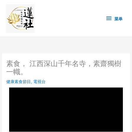
Skip
菜
to
content
单
菜单
素食， 江西深山千年名寺，素齋獨樹
一幟。
健康素食節目
,
電視台