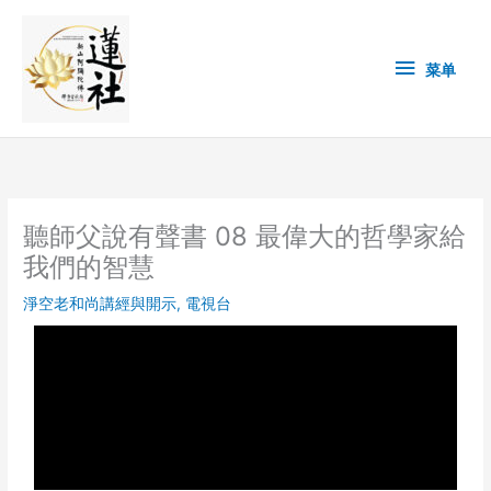
Skip
菜
to
content
单
菜单
聽師父說有聲書 08 最偉大的哲學家給
我們的智慧
淨空老和尚講經與開示
,
電視台