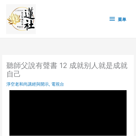
Skip
菜
to
content
单
菜单
聽師父說有聲書 12 成就别人就是成就
自己
淨空老和尚講經與開示
,
電視台