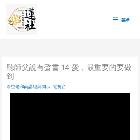
Skip
菜
to
content
单
菜单
聽師父說有聲書 14 愛，最重要的要做
到
淨空老和尚講經與開示
,
電視台