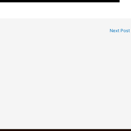
Next Post