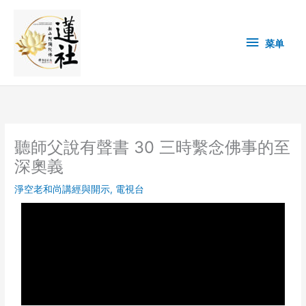
Skip
菜
to
content
单
菜单
聽師父說有聲書 30 三時繫念佛事的至
深奧義
淨空老和尚講經與開示
,
電視台