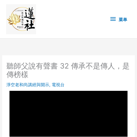
Skip
菜
to
content
单
菜单
聽師父說有聲書 32 傳承不是傳人，是
傳榜樣
淨空老和尚講經與開示
,
電視台