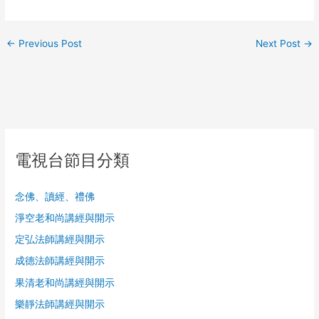
←
Previous Post
Next Post
→
電視台節目分類
念佛、讀經、禮佛
淨空老和尚講經與開示
定弘法師講經與開示
成德法師講經與開示
果清老和尚講經與開示
樂靜法師講經與開示