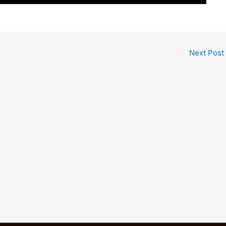
Next Post