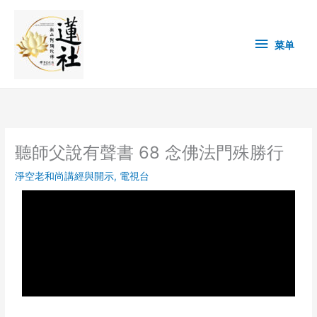
Skip
菜
to
content
单
菜单
聽師父說有聲書 68 念佛法門殊勝行
淨空老和尚講經與開示
,
電視台