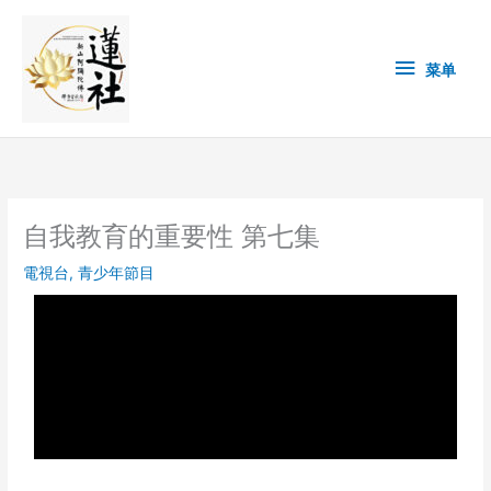
Skip
菜
to
content
单
菜单
自我教育的重要性 第七集
電視台
,
青少年節目