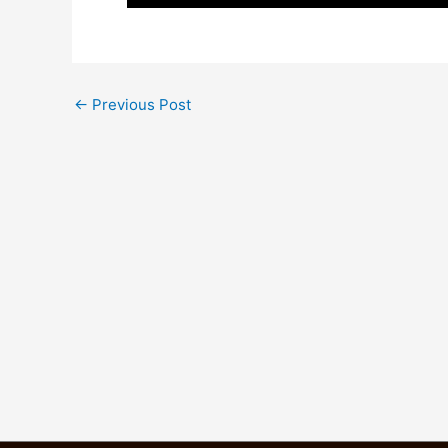
←
Previous Post