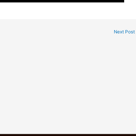
Next Post