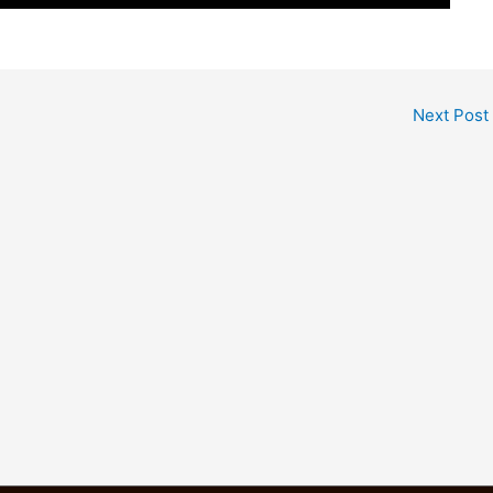
Next Post