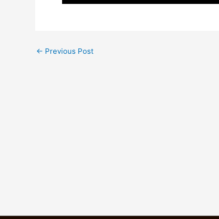
←
Previous Post