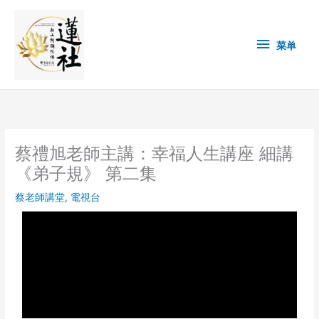
Skip
菜
to
content
单
菜单
蔡禮旭老師主講：幸福人生講座 細講
《弟子規》 第二集
蔡老師講堂
,
電視台