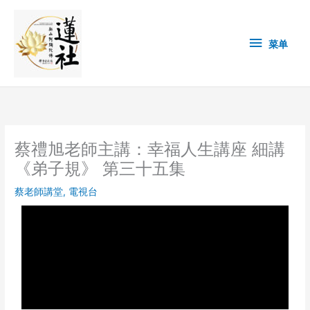
Skip
菜
to
content
单
菜单
蔡禮旭老師主講：幸福人生講座 細講
《弟子規》 第三十五集
蔡老師講堂
,
電視台