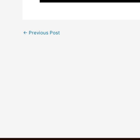
←
Previous Post