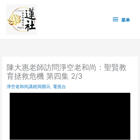
Skip
菜
to
content
单
菜单
陳大惠老師訪問淨空老和尚：聖賢教
育拯救危機 第四集 2/3
淨空老和尚講經與開示
,
電視台