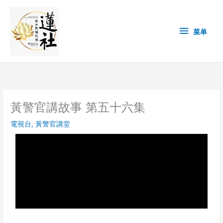
Skip
菜
to
content
单
菜单
黃警官講故事 第五十六集
電視台
,
黃警官講堂