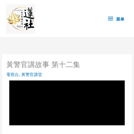
Skip
菜
to
content
单
菜单
黃警官講故事 第十二集
電視台
,
黃警官講堂