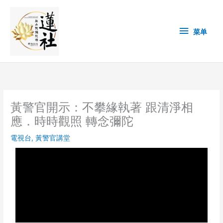
Skip
菜
to
content
单
菜单
黃警官開示：不攀緣執著 跟清淨相
應．時時觀照 轉念彌陀
電視台
,
黃警官講堂