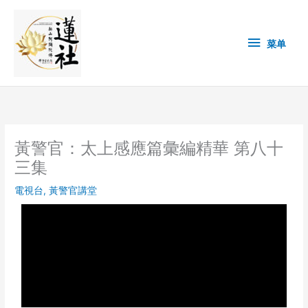
Skip
菜
to
content
单
菜单
黃警官：太上感應篇彙編精華 第八十
三集
電視台
,
黃警官講堂