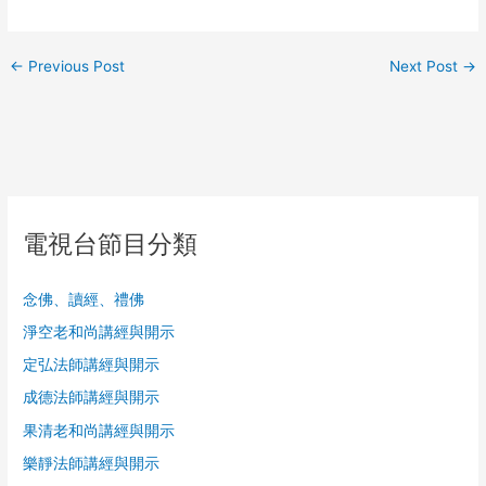
←
Previous Post
Next Post
→
電視台節目分類
念佛、讀經、禮佛
淨空老和尚講經與開示
定弘法師講經與開示
成德法師講經與開示
果清老和尚講經與開示
樂靜法師講經與開示